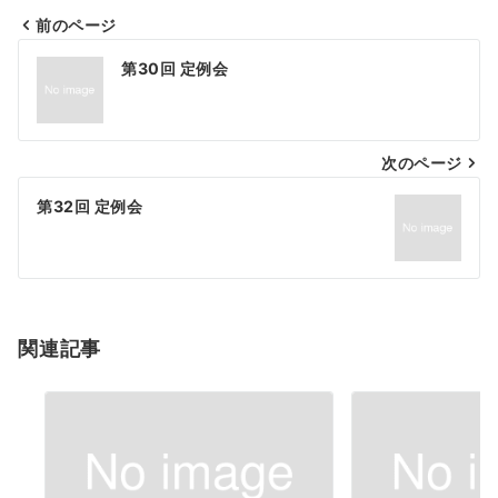
前のページ
投
第30回 定例会
稿
ナ
次のページ
ビ
ゲ
第32回 定例会
ー
シ
ョ
関連記事
ン